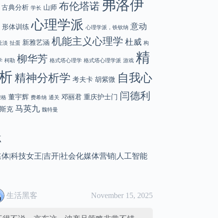
弗洛伊
布伦塔诺
古典分析
山师
学长
心理学派
意动
形体训练
心理学派，铁钦纳
机能主义心理学
杜威
新雅艺涵
扯淡
扯蛋
构
精
柳华芳
学
柯勒
格式塔心理学
格式塔心理学派
游戏
析
自我心
精神分析学
考夫卡
胡紫微
闫德利
董宇辉
邓丽君
重庆护士门
荣格
费希纳
通关
马英九
斯克
魏特曼
点
媒体
|
科技女王
|
吉开
|
社会化媒体营销
|
人工智能
生活黑客
November 15, 2025