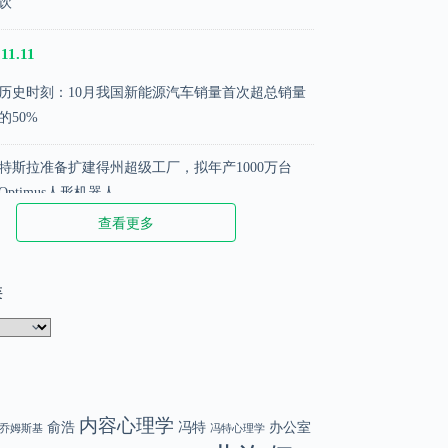
饮
11.11
历史时刻：10月我国新能源汽车销量首次超总销量
的50%
特斯拉准备扩建得州超级工厂，拟年产1000万台
Optimus人形机器人
查看更多
苹果推出新配件iPhone Pocket，售价1299元起
类
.02.02
那些被阉割的名言
DeepSeek 创始人梁文峰：散户在股市中越来越难赚
钱了
内容心理学
俞浩
冯特
办公室
乔姆斯基
冯特心理学