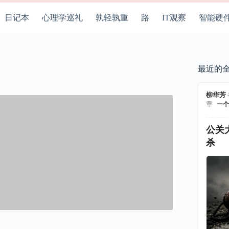
日记本
心理学巡礼
孰轻孰重
路
IT观察
智能硬
最近的
柳华芳
章
一个
公关
杀