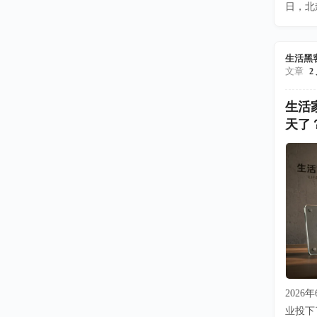
日，北
生活黑
文章
2
生活
天了
202
业投下