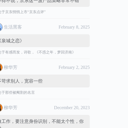
不得不说，京东这一波产品策略非常不错
论于
京东悄悄上市“京东点评”
生活黑客
February 8, 2025
《泉城之恋》
论于
有感而发，诗歌，《不惑之年，梦回济南》
柳华芳
February 2, 2025
不苛求别人，宽容一些
论于
那些被阉割的名言
柳华芳
December 20, 2023
做工作，要注意身份识别，不能太个性，你