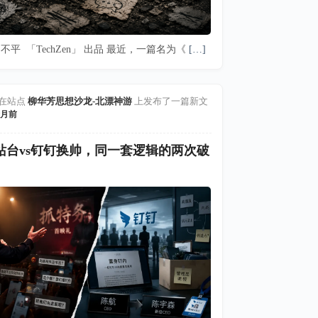
不平 「TechZen」 出品 最近，一篇名为《
[…]
在站点
柳华芳思想沙龙-北漂神游
上发布了一篇新文
月前
站台vs钉钉换帅，同一套逻辑的两次破