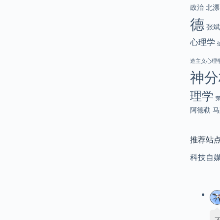
政治
北漂
德
张斌
心理学
造主义心理
神分
理学
阿德勒
马
推荐站
科技自