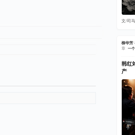
文/司马
柳华芳
章
一个
韩红
产