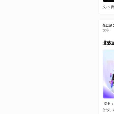
文/木青
生活黑
文章
北森
摘要：
芳侠」