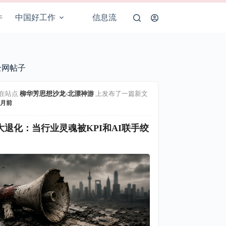
件
中国好工作
信息流
全网帖子
在站点
柳华芳思想沙龙-北漂神游
上发布了一篇新文
月前
大退化：当行业灵魂被KPI和AI联手绞