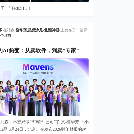
子 「TechZ
[…]
客
在站点
柳华芳思想沙龙-北漂神游
上发布了一篇新
一个月前
的AI豹变：从卖软件，到卖"专家"
北森，不想只做”HR软件公司”了 文/柳华芳 「小
出品 6月24日，北京。在发布2026财年财报的次