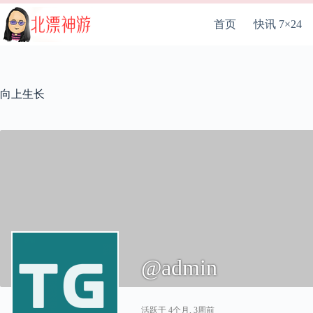
跳
至
首页
快讯 7×24
内
容
向上生长
@admin
活跃于 4个月, 3周前