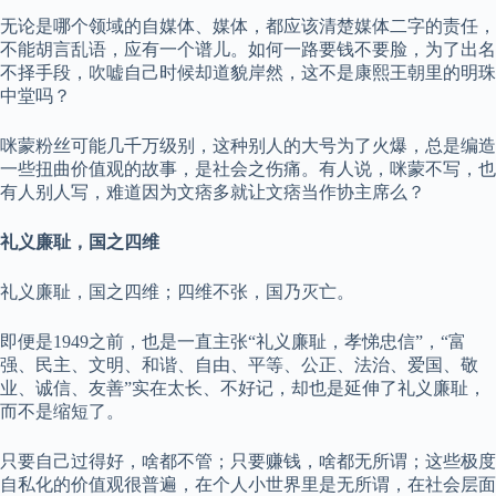
无论是哪个领域的自媒体、媒体，都应该清楚媒体二字的责任，
不能胡言乱语，应有一个谱儿。如何一路要钱不要脸，为了出名
不择手段，吹嘘自己时候却道貌岸然，这不是康熙王朝里的明珠
中堂吗？
咪蒙粉丝可能几千万级别，这种别人的大号为了火爆，总是编造
一些扭曲价值观的故事，是社会之伤痛。有人说，咪蒙不写，也
有人别人写，难道因为文痞多就让文痞当作协主席么？
礼义廉耻，国之四维
礼义廉耻，国之四维；四维不张，国乃灭亡。
即便是1949之前，也是一直主张“礼义廉耻，孝悌忠信”，“富
强、民主、文明、和谐、自由、平等、公正、法治、爱国、敬
业、诚信、友善”实在太长、不好记，却也是延伸了礼义廉耻，
而不是缩短了。
只要自己过得好，啥都不管；只要赚钱，啥都无所谓；这些极度
自私化的价值观很普遍，在个人小世界里是无所谓，在社会层面