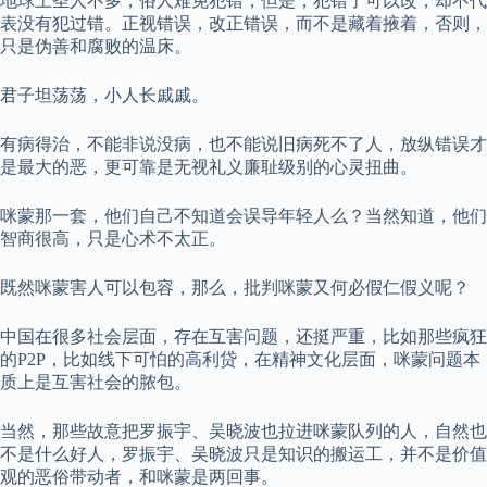
地球上圣人不多，俗人难免犯错，但是，犯错了可以改，却不代
表没有犯过错。正视错误，改正错误，而不是藏着掖着，否则，
只是伪善和腐败的温床。
君子坦荡荡，小人长戚戚。
有病得治，不能非说没病，也不能说旧病死不了人，放纵错误才
是最大的恶，更可靠是无视礼义廉耻级别的心灵扭曲。
咪蒙那一套，他们自己不知道会误导年轻人么？当然知道，他们
智商很高，只是心术不太正。
既然咪蒙害人可以包容，那么，批判咪蒙又何必假仁假义呢？
中国在很多社会层面，存在互害问题，还挺严重，比如那些疯狂
的P2P，比如线下可怕的高利贷，在精神文化层面，咪蒙问题本
质上是互害社会的脓包。
当然，那些故意把罗振宇、吴晓波也拉进咪蒙队列的人，自然也
不是什么好人，罗振宇、吴晓波只是知识的搬运工，并不是价值
观的恶俗带动者，和咪蒙是两回事。