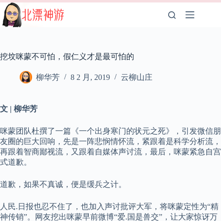
跳
至
内
容
挖坟咪蒙不可怕，假仁义才是最可怕的
柳华芳
8 2 月, 2019
云柳山庄
文 | 柳华芳
咪蒙团队杜撰了一篇《一个出身寒门的状元之死》，引发微信朋
友圈的巨大回响，先是一阵悲悯情怀流，紧跟着是科学分析流，
再跟着智商鄙视流，又跟着自媒体声讨流，最后，咪蒙紧急自宫
式道歉。
道歉，如果不真诚，便是缓兵之计。
人民.日报也忍不住了，也加入声讨批评大军，将咪蒙定性为“精
神传销”。网友挖出咪蒙早前微博“爱.国是兽交”，让大家惊讶万