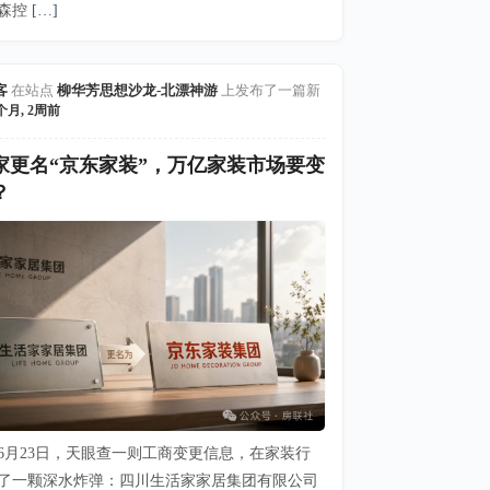
森控
[…]
客
在站点
柳华芳思想沙龙-北漂神游
上发布了一篇新
个月, 2周前
家更名“京东家装”，万亿家装市场要变
？
6年6月23日，天眼查一则工商变更信息，在家装行
了一颗深水炸弹：四川生活家家居集团有限公司