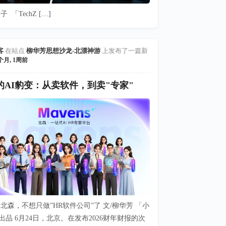
子 「TechZ
[…]
客
在站点
柳华芳思想沙龙-北漂神游
上发布了一篇新
个月, 1周前
的AI豹变：从卖软件，到卖"专家"
北森，不想只做”HR软件公司”了 文/柳华芳 「小
出品 6月24日，北京。在发布2026财年财报的次