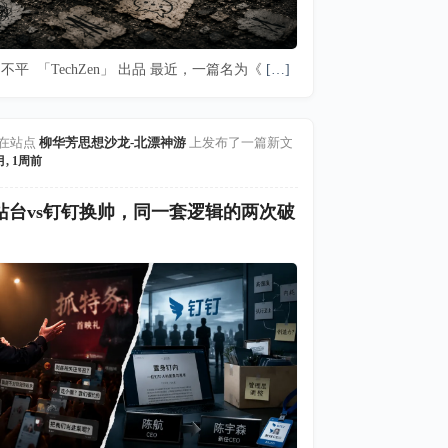
不平 「TechZen」 出品 最近，一篇名为《
[…]
在站点
柳华芳思想沙龙-北漂神游
上发布了一篇新文
月, 1周前
站台vs钉钉换帅，同一套逻辑的两次破