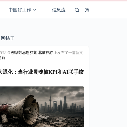
件
中国好工作
信息流
全网帖子
在站点
柳华芳思想沙龙-北漂神游
上发布了一篇新文
月前
大退化：当行业灵魂被KPI和AI联手绞