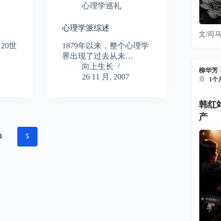
心理学巡礼
心理学派综述
文/司马
20世
1879年以来，整个心理学
界出现了过去从未…
向上生长
柳华芳
26 11 月, 2007
章
1个
韩红
产
4
5