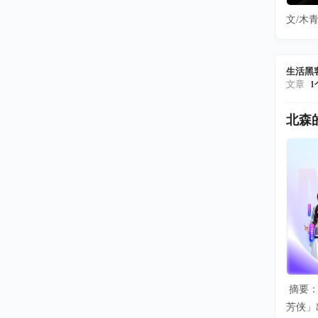
文/木青
生活黑
文章
1
北森
摘要：
芳侠」