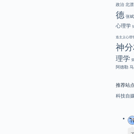
政治
北漂
德
张斌
心理学
造主义心理
神分
理学
阿德勒
马
推荐站
科技自