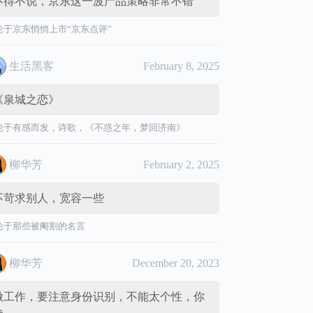
不得不说，京东这一波产品策略非常不错
论于
京东悄悄上市“京东点评”
生活黑客
February 8, 2025
《泉城之恋》
论于
有感而发，诗歌，《不惑之年，梦回济南》
柳华芳
February 2, 2025
不苛求别人，宽容一些
论于
那些被阉割的名言
柳华芳
December 20, 2023
做工作，要注意身份识别，不能太个性，你