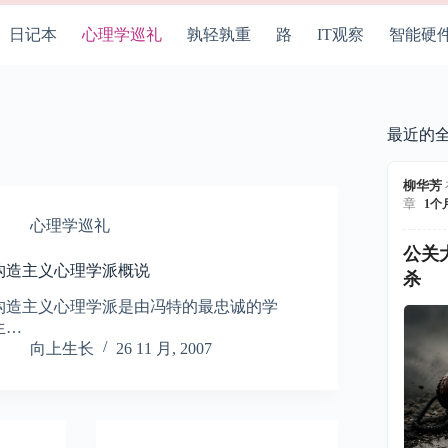
日记本
心理学巡礼
孰轻孰重
路
IT观察
智能硬
最近的
柳华芳
章
1个
心理学巡礼
公关
构造主义心理学派概说
杀
构造主义心理学派是由冯特的最忠诚的学
生…
向上生长
26 11 月, 2007