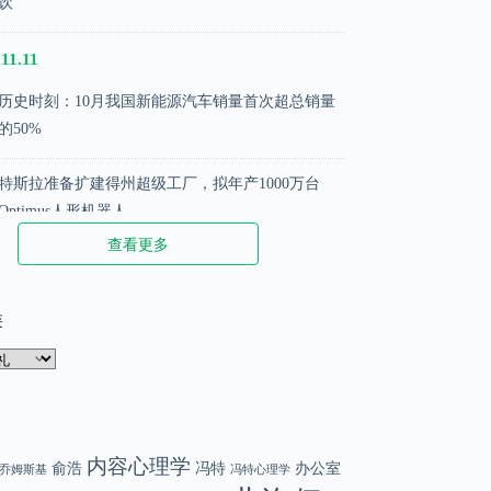
饮
11.11
历史时刻：10月我国新能源汽车销量首次超总销量
的50%
特斯拉准备扩建得州超级工厂，拟年产1000万台
Optimus人形机器人
查看更多
苹果推出新配件iPhone Pocket，售价1299元起
类
.02.02
那些被阉割的名言
DeepSeek 创始人梁文峰：散户在股市中越来越难赚
钱了
内容心理学
俞浩
冯特
办公室
乔姆斯基
冯特心理学