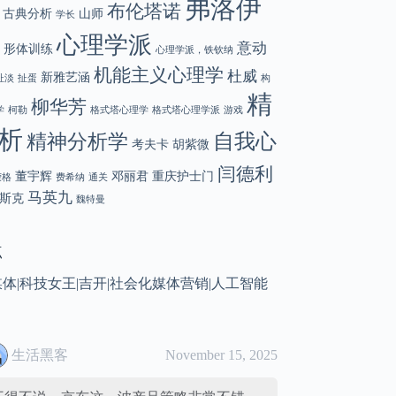
弗洛伊
布伦塔诺
古典分析
山师
学长
心理学派
意动
形体训练
心理学派，铁钦纳
机能主义心理学
杜威
新雅艺涵
扯淡
扯蛋
构
精
柳华芳
学
柯勒
格式塔心理学
格式塔心理学派
游戏
析
自我心
精神分析学
考夫卡
胡紫微
闫德利
董宇辉
邓丽君
重庆护士门
荣格
费希纳
通关
马英九
斯克
魏特曼
点
媒体
|
科技女王
|
吉开
|
社会化媒体营销
|
人工智能
生活黑客
November 15, 2025