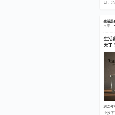
日，北
生活黑
文章
1
生活
天了
202
业投下