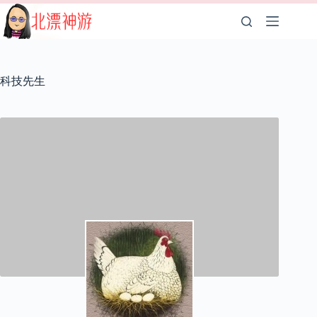
跳
至
内
容
科技先生