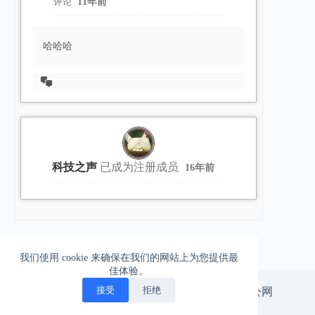
评论
11年前
哈哈哈
查
看
会
话
科技之声
已成为注册成员
16年前
我们使用 cookie 来确保在我们的网站上为您提供最
佳体验。
一柱擎天的爱情，一往无前的生活
接受
拒绝
版权所有 © 北漂神游。
京ICP备14029665号-3
|
京公网
安备11010502047575号