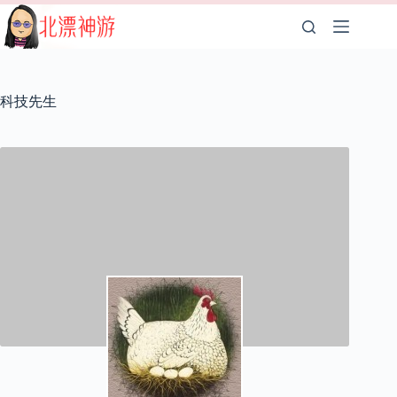
跳
至
内
容
科技先生