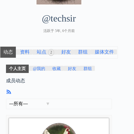
@techsir
活跃于 5年, 6个月前
动态
资料
站点
好友
群组
媒体文件
2
个人主页
@我的
收藏
好友
群组
成员动态
RSS
订
阅
显
示：