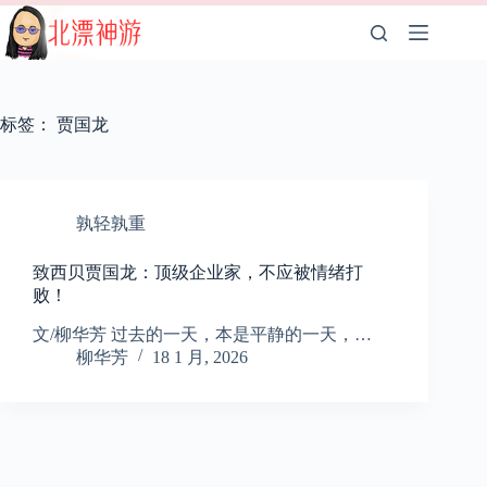
跳
至
内
容
标签：
贾国龙
孰轻孰重
致西贝贾国龙：顶级企业家，不应被情绪打
败！
文/柳华芳 过去的一天，本是平静的一天，…
柳华芳
18 1 月, 2026