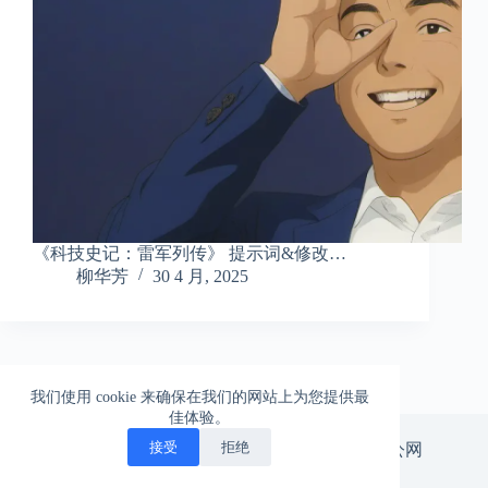
《科技史记：雷军列传》 提示词&修改…
柳华芳
30 4 月, 2025
我们使用 cookie 来确保在我们的网站上为您提供最
佳体验。
一柱擎天的爱情，一往无前的生活
接受
拒绝
版权所有 © 北漂神游。
京ICP备14029665号-3
|
京公网
安备11010502047575号