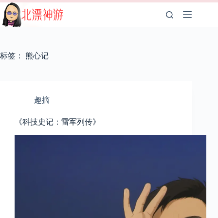
跳
至
内
容
标签：
熊心记
趣摘
《科技史记：雷军列传》