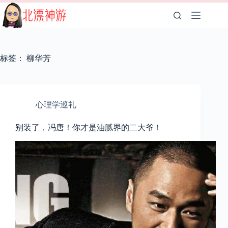
跳
至
内
容
标签：
柳华芳
心理学巡礼
别装了，冯唐！你才是油腻界的二大爷！