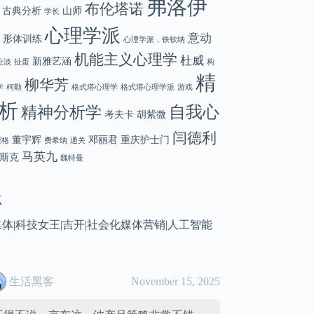
弗洛伊
布伦塔诺
古典分析
山师
学长
心理学派
意动
形体训练
心理学派，铁钦纳
机能主义心理学
杜威
新雅艺涵
扯淡
扯蛋
构
精
柳华芳
学
柯勒
格式塔心理学
格式塔心理学派
游戏
析
自我心
精神分析学
考夫卡
胡紫微
闫德利
董宇辉
邓丽君
重庆护士门
荣格
费希纳
通关
马英九
斯克
魏特曼
点
媒体
|
科技女王
|
吉开
|
社会化媒体营销
|
人工智能
生活黑客
November 15, 2025