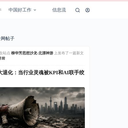
件
中国好工作
信息流
全网帖子
在站点
柳华芳思想沙龙-北漂神游
上发布了一篇新文
月前
大退化：当行业灵魂被KPI和AI联手绞