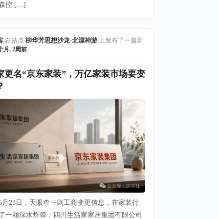
森控
[…]
客
在站点
柳华芳思想沙龙-北漂神游
上发布了一篇新
个月, 2周前
家更名“京东家装”，万亿家装市场要变
？
6年6月23日，天眼查一则工商变更信息，在家装行
了一颗深水炸弹：四川生活家家居集团有限公司