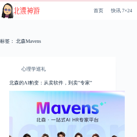
跳
至
首页
快讯 7×24
内
容
标签：
北森Mavens
心理学巡礼
北森的AI豹变：从卖软件，到卖”专家”