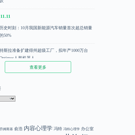
饮
11.11
历史时刻：10月我国新能源汽车销量首次超总销量
的50%
特斯拉准备扩建得州超级工厂，拟年产1000万台
Optimus人形机器人
查看更多
苹果推出新配件iPhone Pocket，售价1299元起
类
.02.02
那些被阉割的名言
DeepSeek 创始人梁文峰：散户在股市中越来越难赚
钱了
内容心理学
俞浩
冯特
办公室
乔姆斯基
冯特心理学