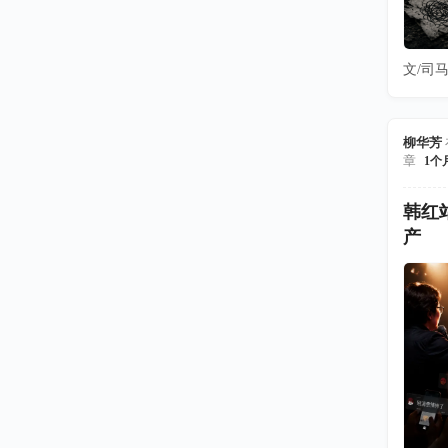
文/司马
柳华芳
章
1个
韩红
产