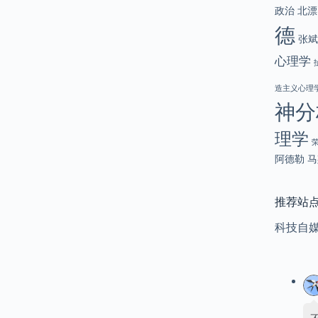
政治
北漂
德
张斌
心理学
造主义心理
神分
理学
阿德勒
马
推荐站
科技自