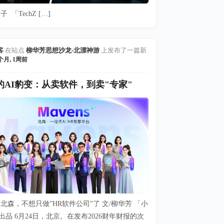
子 「TechZ
[…]
客
在站点
柳华芳思想沙龙-北漂神游
上发布了一篇新
个月, 1周前
的AI豹变：从卖软件，到卖"专家"
北森，不想只做”HR软件公司”了 文/柳华芳 「小
出品 6月24日，北京。在发布2026财年财报的次