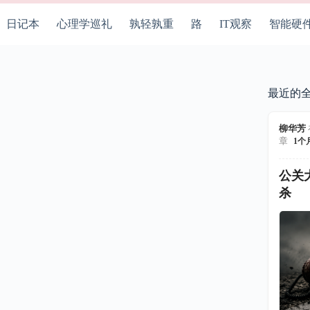
日记本
心理学巡礼
孰轻孰重
路
IT观察
智能硬
最近的
柳华芳
章
1个
公关
杀