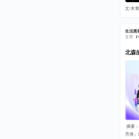
文/木青
生活黑
文章
1
北森
摘要：
芳侠」