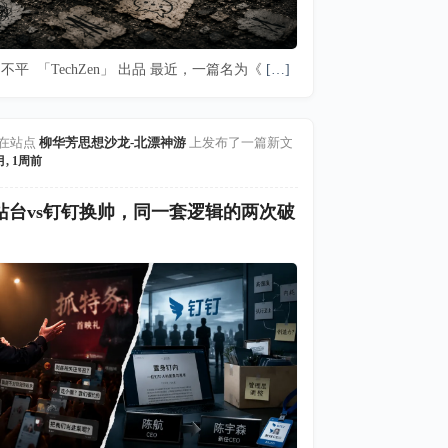
不平 「TechZen」 出品 最近，一篇名为《
[…]
在站点
柳华芳思想沙龙-北漂神游
上发布了一篇新文
月, 1周前
站台vs钉钉换帅，同一套逻辑的两次破