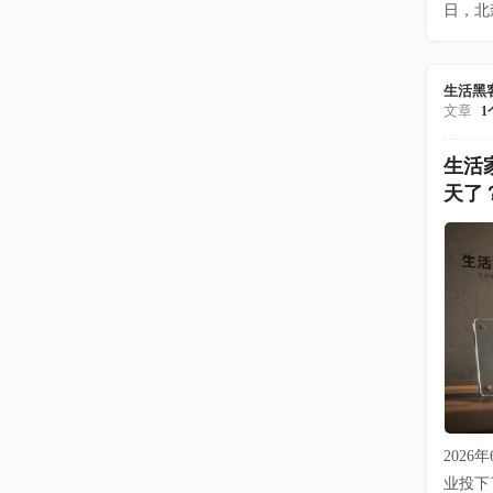
日，北
生活黑
文章
1
生活
天了
202
业投下