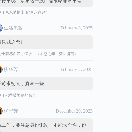
不得不说，京东这一波产品策略非常不错
论于
京东悄悄上市“京东点评”
生活黑客
February 8, 2025
《泉城之恋》
论于
有感而发，诗歌，《不惑之年，梦回济南》
柳华芳
February 2, 2025
不苛求别人，宽容一些
论于
那些被阉割的名言
柳华芳
December 20, 2023
做工作，要注意身份识别，不能太个性，你