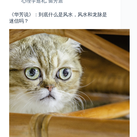
心理学巡礼
,
留芳居
《华芳说》：到底什么是风水，风水和龙脉是
迷信吗？