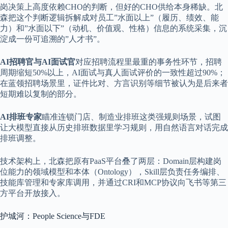
岗决策上高度依赖CHO的判断，但好的CHO供给本身稀缺。北
森把这个判断逻辑拆解成对员工”水面以上”（履历、绩效、能
力）和”水面以下”（动机、价值观、性格）信息的系统采集，沉
淀成一份可追溯的”人才书”。
AI招聘官与AI面试官
对应招聘流程里最重的事务性环节，招聘
周期缩短50%以上，AI面试与真人面试评价的一致性超过90%；
在蓝领招聘场景里，证件比对、方言识别等细节被认为是后来者
短期难以复制的部分。
AI排班专家
瞄准连锁门店、制造业排班这类强规则场景，试图
让大模型直接从历史排班数据里学习规则，用自然语言对话完成
排班调整。
技术架构上，北森把原有PaaS平台叠了两层：Domain层构建岗
位能力的领域模型和本体（Ontology），Skill层负责任务编排、
技能库管理和专家库调用，并通过CRI和MCP协议向飞书等第三
方平台开放接入。
护城河：People Science与FDE