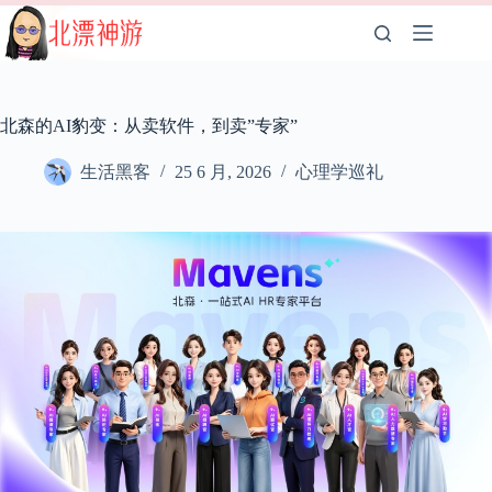
跳
至
内
容
北森的AI豹变：从卖软件，到卖”专家”
生活黑客
25 6 月, 2026
心理学巡礼