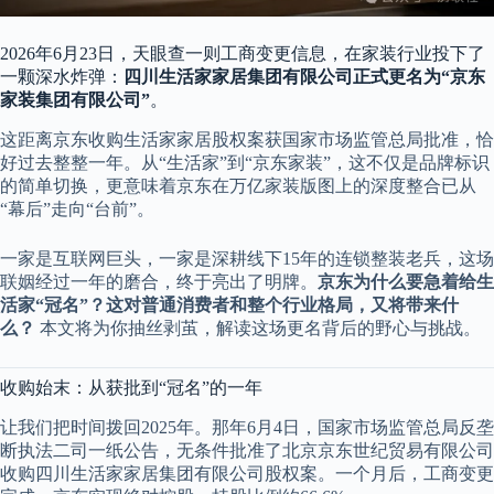
2026年6月23日，天眼查一则工商变更信息，在家装行业投下了
一颗深水炸弹：
四川生活家家居集团有限公司正式更名为“京东
家装集团有限公司”
。
这距离京东收购生活家家居股权案获国家市场监管总局批准，恰
好过去整整一年。从“生活家”到“京东家装”，这不仅是品牌标识
的简单切换，更意味着京东在万亿家装版图上的深度整合已从
“幕后”走向“台前”。
一家是互联网巨头，一家是深耕线下15年的连锁整装老兵，这场
联姻经过一年的磨合，终于亮出了明牌。
京东为什么要急着给生
活家“冠名”？这对普通消费者和整个行业格局，又将带来什
么？
本文将为你抽丝剥茧，解读这场更名背后的野心与挑战。
收购始末：从获批到“冠名”的一年
让我们把时间拨回2025年。那年6月4日，国家市场监管总局反垄
断执法二司一纸公告，无条件批准了北京京东世纪贸易有限公司
收购四川生活家家居集团有限公司股权案。一个月后，工商变更