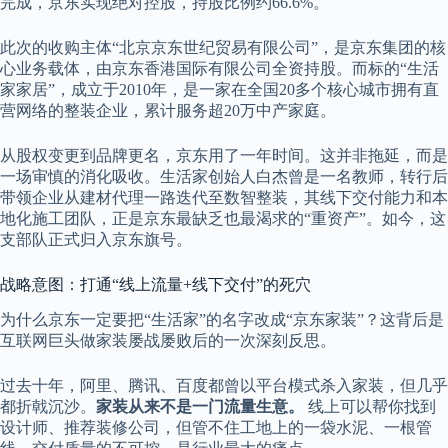
完成，京东实现绝对控股，持股比例约66.6%。
此次的收购主体“北京京东世纪贸易有限公司”，是京东集团的核
心业务载体，由京东香港国际有限公司全资持股。而标的“生活
家家居”，成立于2010年，是一家在全国20多个核心城市拥有直
营网络的整装企业，累计服务超20万中产家庭。
从股权变更到品牌更名，京东用了一年时间。这并非拖延，而是
一场审慎的消化吸收。生活家创始人白杰曾是一名教师，转行后
带领企业从建材代理一路迭代至数智整装，其线下交付能力和本
地化施工团队，正是京东最缺乏也最渴求的“重资产”。如今，这
支部队正式归入京东旗号。
战略意图：打通“线上流量+线下交付”的死穴
为什么京东一定要把“生活家”的名字改成“京东家装”？这背后是
互联网巨头做家装屡战屡败后的一次深刻反思。
过去十年，阿里、腾讯、百度都曾以平台模式杀入家装，但几乎
都折戟沉沙。
家装从来不是一门流量生意。
线上可以帮你找到
设计师、推荐装修公司，但管不住工地上的一袋水泥、一根管