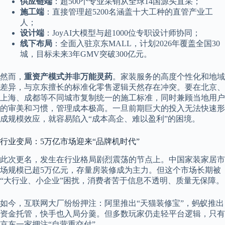
供应链端
：超500个专业采销从全球14国源头直采；
施工端
：直接管理超5200名涵盖十大工种的直管产业工
人；
设计端
：JoyAI大模型与超1000位专职设计师协同；
线下布局
：全面入驻京东MALL，计划2026年覆盖全国30
城，目标未来3年GMV突破300亿元。
然而，
重资产模式并非万能灵药
。家装服务的高度个性化和地域
差异，与京东擅长的标准化零售逻辑天然存在冲突。要在北京、
上海、成都等不同城市复制统一的施工标准，同时兼顾当地用户
的审美和习惯，管理成本极高。一旦前期巨大的投入无法快速形
成规模效应，就容易陷入“成本高企、难以盈利”的困境。
行业变局：5万亿市场迎来“品牌机时代”
此次更名，发生在行业格局剧烈震荡的节点上。中国家装家居市
场规模已超5万亿元，存量房装修成为主力。但这个市场长期被
“大行业、小企业”困扰，消费者苦于信息不透明、质量无保障。
如今，互联网大厂纷纷押注：阿里推出“天猫装修宝”，蚂蚁推出
资金托管，快手也入局分羹。但多数玩家仍走轻平台逻辑，只有
京东一家押注“自营重交付”。