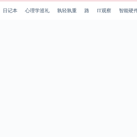
日记本
心理学巡礼
孰轻孰重
路
IT观察
智能硬