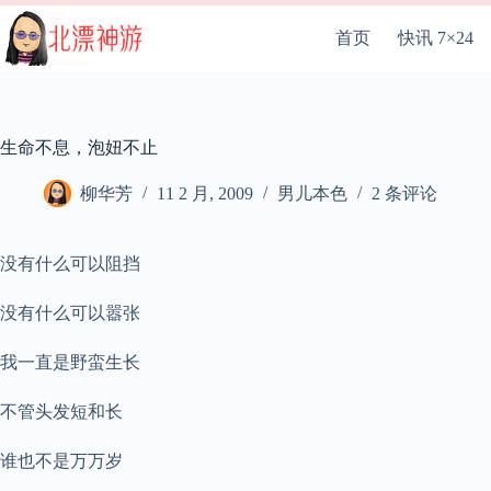
跳
至
首页
快讯 7×24
内
容
生命不息，泡妞不止
柳华芳
11 2 月, 2009
男儿本色
2 条评论
没有什么可以阻挡
没有什么可以嚣张
我一直是野蛮生长
不管头发短和长
谁也不是万万岁