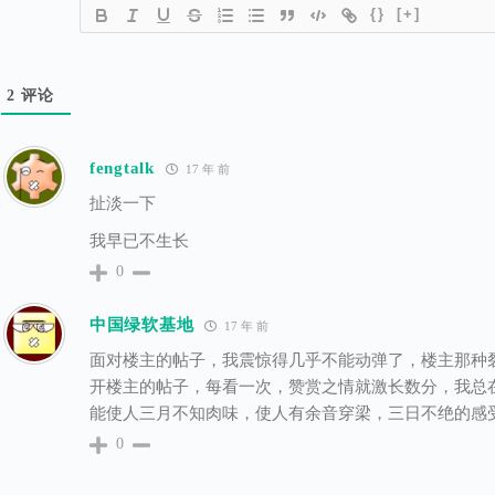
{}
[+]
2
评论
fengtalk
17 年 前
扯淡一下
我早已不生长
0
中国绿软基地
17 年 前
面对楼主的帖子，我震惊得几乎不能动弹了，楼主那种
开楼主的帖子，每看一次，赞赏之情就激长数分，我总
能使人三月不知肉味，使人有余音穿梁，三日不绝的感
0