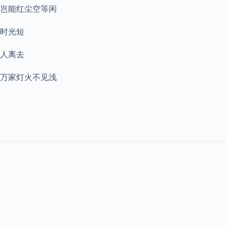
岂能红尘空等闲
时光短
人离去
万家灯火不见浅