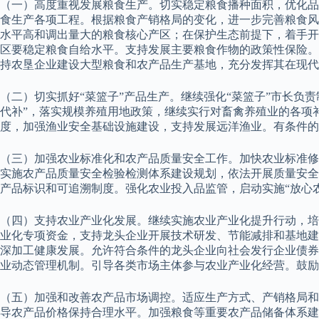
（一）高度重视发展粮食生产。切实稳定粮食播种面积，优化品
食生产各项工程。根据粮食产销格局的变化，进一步完善粮食风
水平高和调出量大的粮食核心产区；在保护生态前提下，着手开
区要稳定粮食自给水平。支持发展主要粮食作物的政策性保险。
持农垦企业建设大型粮食和农产品生产基地，充分发挥其在现代
（二）切实抓好“菜篮子”产品生产。继续强化“菜篮子”市长负
代补”，落实规模养殖用地政策，继续实行对畜禽养殖业的各项
度，加强渔业安全基础设施建设，支持发展远洋渔业。有条件的
（三）加强农业标准化和农产品质量安全工作。加快农业标准修
实施农产品质量安全检验检测体系建设规划，依法开展质量安全
产品标识和可追溯制度。强化农业投入品监管，启动实施“放心
（四）支持农业产业化发展。继续实施农业产业化提升行动，培
业化专项资金，支持龙头企业开展技术研发、节能减排和基地建
深加工健康发展。允许符合条件的龙头企业向社会发行企业债券
业动态管理机制。引导各类市场主体参与农业产业化经营。鼓励
（五）加强和改善农产品市场调控。适应生产方式、产销格局和
导农产品价格保持合理水平。加强粮食等重要农产品储备体系建