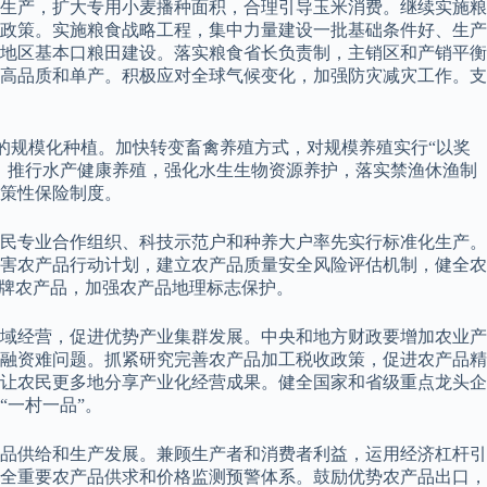
生产，扩大专用小麦播种面积，合理引导玉米消费。继续实施粮
政策。实施粮食战略工程，集中力量建设一批基础条件好、生产
地区基本口粮田建设。落实粮食省长负责制，主销区和产销平衡
高品质和单产。积极应对全球气候变化，加强防灾减灾工作。支
品的规模化种植。加快转变畜禽养殖方式，对规模养殖实行“以奖
。推行水产健康养殖，强化水生生物资源养护，落实禁渔休渔制
策性保险制度。
民专业合作组织、科技示范户和种养大户率先实行标准化生产。
害农产品行动计划，建立农产品质量安全风险评估机制，健全农
名牌农产品，加强农产品地理标志保护。
域经营，促进优势产业集群发展。中央和地方财政要增加农业产
融资难问题。抓紧研究完善农产品加工税收政策，促进农产品精
让农民更多地分享产业化经营成果。健全国家和省级重点龙头企
一村一品”。
品供给和生产发展。兼顾生产者和消费者利益，运用经济杠杆引
全重要农产品供求和价格监测预警体系。鼓励优势农产品出口，