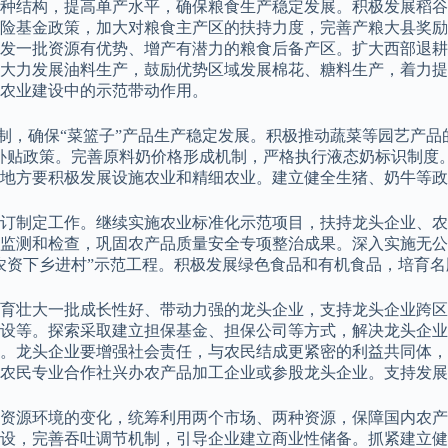
种结构，提高单产水平，确保粮食生产稳定发展。积极发展稻谷
险基金政策，加大对粮食主产区的扶持力度，完善产粮大县奖励
发一批资源有优势、增产有潜力的粮食后备产区。扩大西部退耕
大力发展油料生产，鼓励优势区域发展棉花、糖料生产，着力提
农业建设中的示范带动作用。
责制，确保“菜篮子”产品生产稳定发展。积极推动蔬菜等园艺产
补贴政策。完善原料奶价格形成机制，严格执行液态奶标识制度
地方要积极发展设施农业和精细农业。建立健全生猪、奶牛等政
订制定工作。继续实施农业标准化示范项目，扶持龙头企业、农
监测和检查，巩固农产品质量安全专项整治成果。深入实施无公
农资下乡进村”示范工程。积极发展绿色食品和有机食品，培育
育壮大一批成长性好、带动力强的龙头企业，支持龙头企业跨区
设等。探索采取建立担保基金、担保公司等方式，解决龙头企业
。龙头企业要增强社会责任，与农民结成更紧密的利益共同体，
农民专业合作社兴办农产品加工企业或参股龙头企业。支持发展“
资源环境的变化，统筹利用两个市场、两种资源，保障国内农产
设，完善吞吐调节机制，引导企业建立商业性储备。抓紧建立健