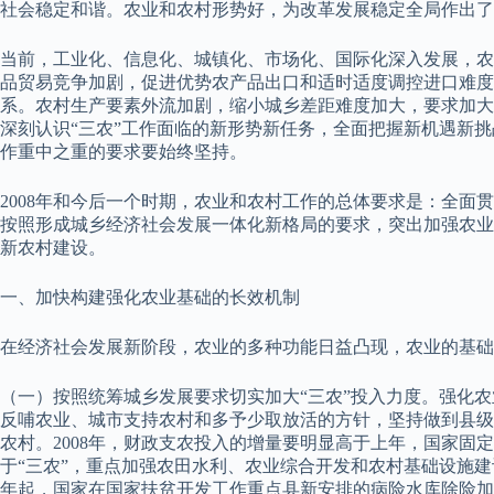
社会稳定和谐。农业和农村形势好，为改革发展稳定全局作出了
当前，工业化、信息化、城镇化、市场化、国际化深入发展，农
品贸易竞争加剧，促进优势农产品出口和适时适度调控进口难
系。农村生产要素外流加剧，缩小城乡差距难度加大，要求加大
深刻认识“三农”工作面临的新形势新任务，全面把握新机遇新挑
作重中之重的要求要始终坚持。
2008年和今后一个时期，农业和农村工作的总体要求是：全面
按照形成城乡经济社会发展一体化新格局的要求，突出加强农业
新农村建设。
一、加快构建强化农业基础的长效机制
在经济社会发展新阶段，农业的多种功能日益凸现，农业的基础
（一）按照统筹城乡发展要求切实加大“三农”投入力度。强化
反哺农业、城市支持农村和多予少取放活的方针，坚持做到县级
农村。2008年，财政支农投入的增量要明显高于上年，国家
于“三农”，重点加强农田水利、农业综合开发和农村基础设施建
年起，国家在国家扶贫开发工作重点县新安排的病险水库除险加