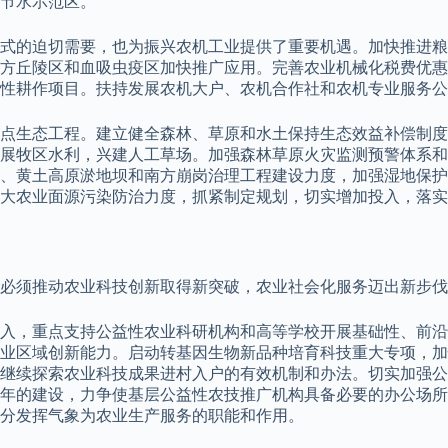
节水示范区。
式的迫切需要，也为振兴农机工业提供了重要机遇。加快推进粮
方丘陵区和血吸虫疫区加快推广应用。完善农业机械化税费优惠
性耕作项目。扶持发展农机大户、农机合作社和农机专业服务公
重点生态工程。建立健全森林、草原和水土保持生态效益补偿制
展牧区水利，兴建人工草场。加强森林草原火灾监测预警体系和
、黄土高原淤地坝和南方崩岗治理工程建设力度，加强湿地保护
大农业面源污染防治力度，抓紧制定规划，切实增加投入，落实
必须推动农业科技创新取得新突破，农业社会化服务迈出新步伐
入，重点支持公益性农业科研机构和高等学校开展基础性、前沿
业区域创新能力。启动转基因生物新品种培育科技重大专项，加
继续探索农业科技成果进村入户的有效机制和办法。切实加强公
5年的建设，力争使基层公益性农技推广机构具备必要的办公场
分发挥气象为农业生产服务的职能和作用。