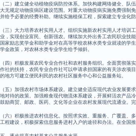
（二）建立健全动植物疫病防控体系。加快构建网络健全、队伍
大无规定动物疫病区建设范围。对重大动物疫病实施免费强制免
并给予必要的经费补助。继续实施植保工程，探索建立专业化防
（三）大力培养农村实用人才。组织实施新农村实用人才培训
业，实现创业富民、创新强农。继续加大外出务工农民职业技能
国家励志奖学金和助学金对在高等学校农林水类专业就读的学生
学金政策，对农林水类专业学生给予倾斜。
（四）积极发展农民专业合作社和农村服务组织。全面贯彻落实
作社的扶持，农民专业合作社可以申请承担国家的有关涉农项目
的地方可建立便民利民的农村社区服务中心和公益服务站。
（五）加强农村市场体系建设。建立健全适应现代农业发展要求的
地对待的政策。加强粮食现代物流体系建设，开展鲜活农产品冷
鼓励商贸、邮政、医药、文化等企业在农村发展现代流通业。完
（六）积极推进农村信息化。按照求实效、重服务、广覆盖、多
工程建设，积极探索信息服务进村入户的途径和办法。在全国推
五、逐步提高农村基本公共服务水平