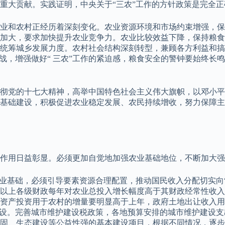
重大贡献。实践证明，中央关于“三农”工作的方针政策是完全正
业和农村正经历着深刻变化。农业资源环境和市场约束增强，保
度加大，要求加快提升农业竞争力。农业比较效益下降，保持粮
统筹城乡发展力度。农村社会结构深刻转型，兼顾各方利益和搞
战，增强做好“ 三农”工作的紧迫感，粮食安全的警钟要始终长
贯彻党的十七大精神，高举中国特色社会主义伟大旗帜，以邓小平
基础建设，积极促进农业稳定发展、农民持续增收，努力保障主
作用日益彰显。必须更加自觉地加强农业基础地位，不断加大强
农业基础，必须引导要素资源合理配置，推动国民收入分配切实向
以上各级财政每年对农业总投入增长幅度高于其财政经常性收入
固定资产投资用于农村的增量要明显高于上年，政府土地出让收入
设。完善城市维护建设税政策，各地预算安排的城市维护建设支出
固、生态建设等公益性强的基本建设项目，根据不同情况，逐步