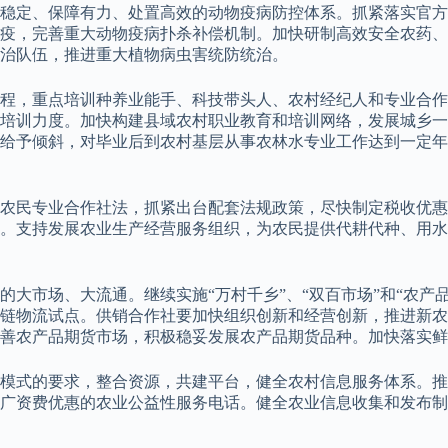
稳定、保障有力、处置高效的动物疫病防控体系。抓紧落实官方
疫，完善重大动物疫病扑杀补偿机制。加快研制高效安全农药、
治队伍，推进重大植物病虫害统防统治。
工程，重点培训种养业能手、科技带头人、农村经纪人和专业合
培训力度。加快构建县域农村职业教育和培训网络，发展城乡一
给予倾斜，对毕业后到农村基层从事农林水专业工作达到一定年
农民专业合作社法，抓紧出台配套法规政策，尽快制定税收优惠
。支持发展农业生产经营服务组织，为农民提供代耕代种、用水
大市场、大流通。继续实施“万村千乡”、“双百市场”和“农产
链物流试点。供销合作社要加快组织创新和经营创新，推进新农
善农产品期货市场，积极稳妥发展农产品期货品种。加快落实鲜
模式的要求，整合资源，共建平台，健全农村信息服务体系。推进
广资费优惠的农业公益性服务电话。健全农业信息收集和发布制