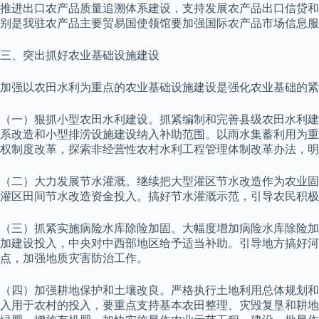
推进出口农产品质量追溯体系建设，支持发展农产品出口信贷和
别是我驻农产品主要贸易国使领馆要加强国际农产品市场信息服
三、突出抓好农业基础设施建设
加强以农田水利为重点的农业基础设施建设是强化农业基础的紧
（一）狠抓小型农田水利建设。抓紧编制和完善县级农田水利建
系改造和小型排涝设施建设纳入补助范围。以雨水集蓄利用为重
权制度改革，探索非经营性农村水利工程管理体制改革办法，明
（二）大力发展节水灌溉。继续把大型灌区节水改造作为农业固
灌区田间节水改造资金投入。搞好节水灌溉示范，引导农民积极
（三）抓紧实施病险水库除险加固。大幅度增加病险水库除险加
加建设投入，中央对中西部地区给予适当补助。引导地方搞好河
点，加强地质灾害防治工作。
（四）加强耕地保护和土壤改良。严格执行土地利用总体规划和
入用于农村的投入，要重点支持基本农田整理、灾毁复垦和耕地