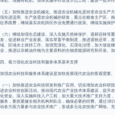
绿肥、增施有机肥。加快实施旱作农业示范工程，建设一批旱作
（五）加快推进农业机械化。推进农业机械化是转变农业生产方
强先进适用、生产急需农业机械的研发，重点在粮食主产区、南
征养路费，继续落实农机跨区作业免费通行政策。继续实施保护
（六）继续加强生态建设。深入实施天然林保护、退耕还林等
发，促进林业产业发展。落实草畜平衡制度，推进退牧还草，发
域、区域水土保持工作。加强荒漠化、石漠化治理，加大坡改梯
业，推进以非粮油作物为主要原料的生物质能源研究和开发。加
四、着力强化农业科技和服务体系基本支撑
加强农业科技和服务体系建设是加快发展现代农业的客观需要。
（一）加快推进农业科技研发和推广应用。切实增加农业科研投
进农业科技创新活动。推动现代农业产业技术体系建设，提升农
化资金。深入实施科技入户工程，加大重大技术推广支持力度，
服务，要抓紧健全相关机构和队伍，确保必要的经费。通过3到
动各方面力量参与农业技术推广，形成多元化农技推广网络。充