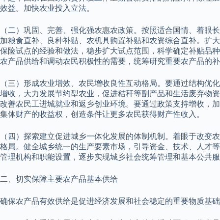
效益。加快农业投入立法。
（二）巩固、完善、强化强农惠农政策。按照适合国情、着眼长
加粮食直补、良种补贴、农机具购置补贴和农资综合直补。扩大
保险试点的经验和做法，稳步扩大试点范围，科学确定补贴品种
农产品供给和调动农民积极性的需要，统筹研究重要农产品的补
（三）形成农业增效、农民增收良性互动格局。要通过结构优化
增收，大力发展节约型农业，促进秸秆等副产品和生活废弃物资
改善农民工进城就业和返乡创业环境。要通过政策支持增收，加
集体财产的收益权，创造条件让更多农民获得财产性收入。
（四）探索建立促进城乡一体化发展的体制机制。着眼于改变农
格局。健全城乡统一的生产要素市场，引导资金、技术、人才等
管理机构和职能设置，逐步实现城乡社会统筹管理和基本公共服
二、切实保障主要农产品基本供给
确保农产品有效供给是促进经济发展和社会稳定的重要物质基础