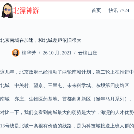
跳
至
首页
快讯 7×24
内
容
北京南城在加速，和北城差距依旧很大
柳华芳
26 10 月, 2021
云柳山庄
这几年，北京政府已经推动了两轮南城计划，第二轮正在推进中
北城：中关村、望京、三里屯、未来科学城、东坝第四使馆区
南城：亦庄、生物医药基地、首都商务新区（猴年马月系列）、
对比一下，我们会看到南城最大的弱势是大学，海淀的人才优势
13号线是北城一条很有价值的线路，是为科技城接送上班人群