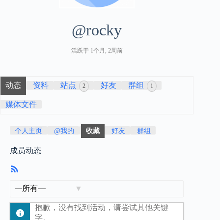
@rocky
活跃于 1个月, 2周前
动态
资料
站点
好友
群组
2
1
媒体文件
个人主页
@我的
收藏
好友
群组
成员动态
RSS
订
阅
显
示：
抱歉，没有找到活动，请尝试其他关键
字。