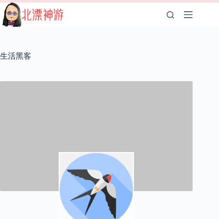
跳
至
内
容
生活黑客