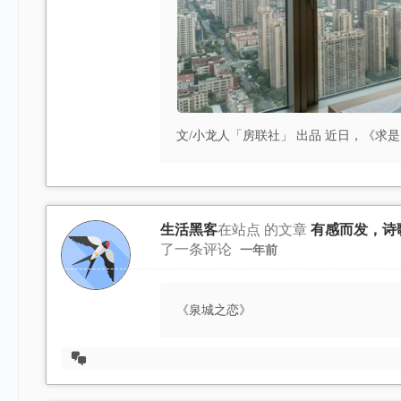
文/小龙人「房联社」 出品 近日，《求
生活黑客
在站点
的文章
有感而发，诗
了一条评论
一年前
《泉城之恋》
查
看
会
话