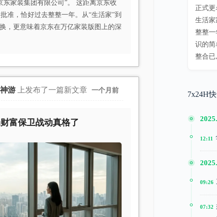
京东家装集团有限公司”。 这距离京东收
正式更
批准，恰好过去整整一年。从“生活家”到
生活家
切换，更意味着京东在万亿家装版图上的深
整整一
识的简
整合已
漂神游
上发布了一篇新文章
一个月前
7x24H
2025
场财富保卫战动真格了
12:11
2025
09:26
07:32