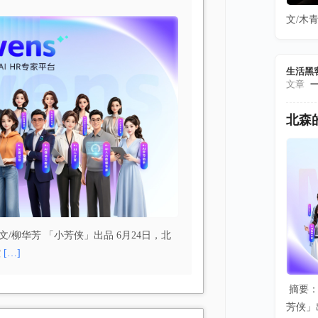
文/木青
生活黑
文章
北森
文/柳华芳 「小芳侠」出品 6月24日，北
控
[…]
摘要：
芳侠」