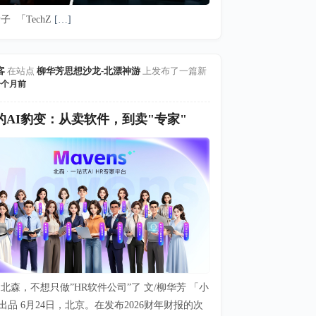
子 「TechZ
[…]
客
在站点
柳华芳思想沙龙-北漂神游
上发布了一篇新
一个月前
的AI豹变：从卖软件，到卖"专家"
北森，不想只做”HR软件公司”了 文/柳华芳 「小
出品 6月24日，北京。在发布2026财年财报的次