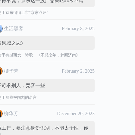
不得不说，京东这一波产品策略非常不错
论于
京东悄悄上市“京东点评”
生活黑客
February 8, 2025
《泉城之恋》
论于
有感而发，诗歌，《不惑之年，梦回济南》
柳华芳
February 2, 2025
不苛求别人，宽容一些
论于
那些被阉割的名言
柳华芳
December 20, 2023
做工作，要注意身份识别，不能太个性，你