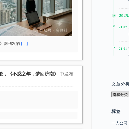
2025.
21:07
是》网刊发的
[…]
21:01
20:51
歌，《不惑之年，梦回济南》
中发布
文章分
2025
文
15:24
章
分
类
标签
15:22
一人公司