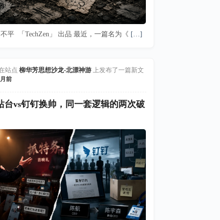
不平 「TechZen」 出品 最近，一篇名为《
[…]
在站点
柳华芳思想沙龙-北漂神游
上发布了一篇新文
月前
站台vs钉钉换帅，同一套逻辑的两次破