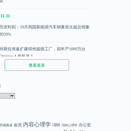
饮
11.11
历史时刻：10月我国新能源汽车销量首次超总销量
的50%
特斯拉准备扩建得州超级工厂，拟年产1000万台
Optimus人形机器人
查看更多
苹果推出新配件iPhone Pocket，售价1299元起
类
.02.02
那些被阉割的名言
DeepSeek 创始人梁文峰：散户在股市中越来越难赚
钱了
内容心理学
俞浩
冯特
办公室
乔姆斯基
冯特心理学