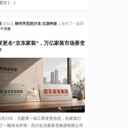
森控
[…]
客
在站点
柳华芳思想沙龙-北漂神游
上发布了一篇新
一个月前
家更名“京东家装”，万亿家装市场要变
？
6年6月23日，天眼查一则工商变更信息，在家装行
了一颗深水炸弹：四川生活家家居集团有限公司