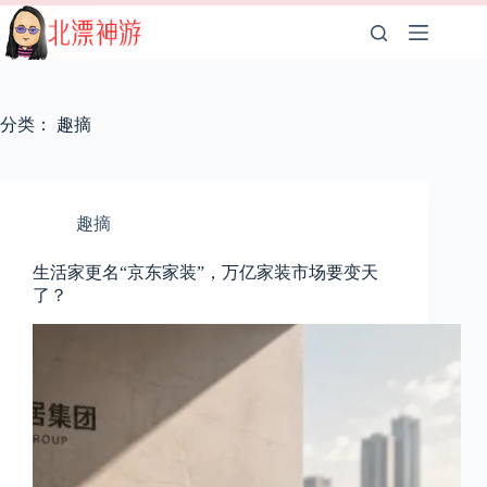
跳
至
内
容
分类：
趣摘
趣摘
生活家更名“京东家装”，万亿家装市场要变天
了？