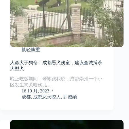
孰轻孰重
人命大于狗命：成都恶犬伤童，建议全城捕杀
大型犬
晚上吃饭期间，老婆跟我说，成都崇州一个小
区发生恶犬咬伤儿…
16 10 月, 2023
成都
,
成都恶犬咬人
,
罗威纳