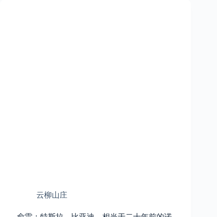
云柳山庄
俞雷：特斯拉、比亚迪，相当于二十年前的诺