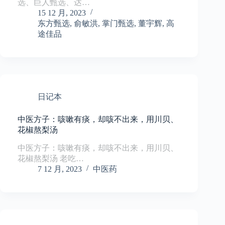
选、巨人甄选、达…
15 12 月, 2023
东方甄选
,
俞敏洪
,
掌门甄选
,
董宇辉
,
高
途佳品
日记本
中医方子：咳嗽有痰，却咳不出来，用川贝、
花椒熬梨汤
中医方子：咳嗽有痰，却咳不出来，用川贝、
花椒熬梨汤 老吃…
7 12 月, 2023
中医药