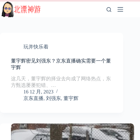
跳
至
内
容
玩并快乐着
董宇辉密见刘强东？京东直播确实需要一个董
宇辉
这几天，董宇辉的择业去向成了网络热点，东
方甄选屡屡犯错、…
16 12 月, 2023
京东直播
,
刘强东
,
董宇辉