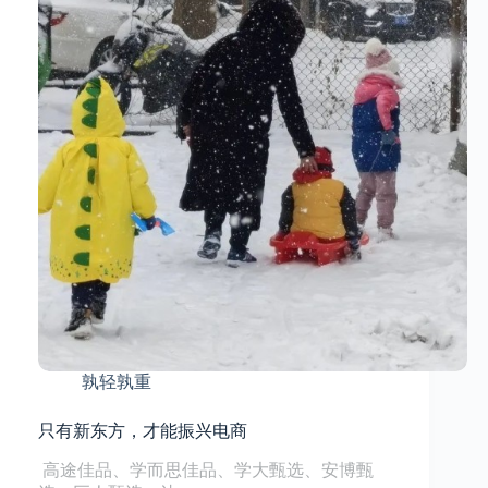
孰轻孰重
只有新东方，才能振兴电商
​ 高途佳品、学而思佳品、学大甄选、安博甄