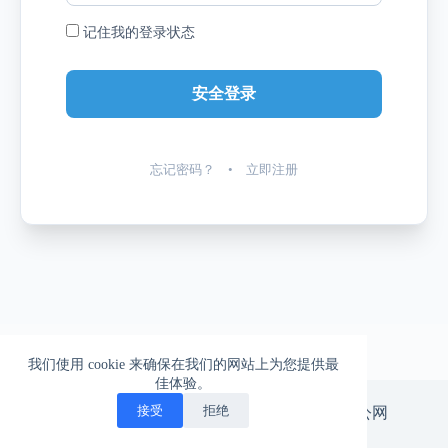
记住我的登录状态
忘记密码？
•
立即注册
我们使用 cookie 来确保在我们的网站上为您提供最
佳体验。
一柱擎天的爱情，一往无前的生活
接受
拒绝
版权所有 © 北漂神游。
京ICP备14029665号-3
|
京公网
安备11010502047575号