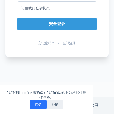
记住我的登录状态
忘记密码？
•
立即注册
我们使用 cookie 来确保在我们的网站上为您提供最
佳体验。
一柱擎天的爱情，一往无前的生活
接受
拒绝
版权所有 © 北漂神游。
京ICP备14029665号-3
|
京公网
安备11010502047575号