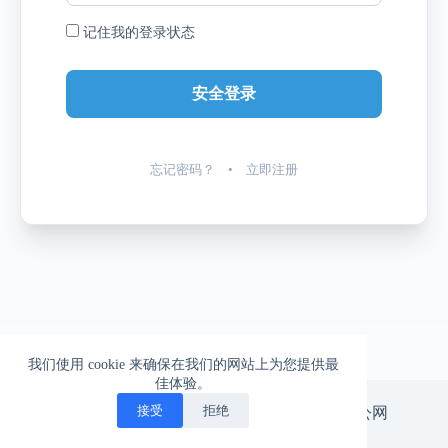
记住我的登录状态
忘记密码？
•
立即注册
我们使用 cookie 来确保在我们的网站上为您提供最
佳体验。
一柱擎天的爱情，一往无前的生活
接受
拒绝
版权所有 © 北漂神游。
京ICP备14029665号-3
|
京公网
安备11010502047575号