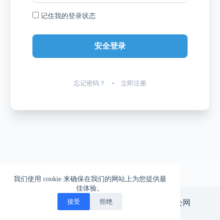
记住我的登录状态
忘记密码？
•
立即注册
我们使用 cookie 来确保在我们的网站上为您提供最
佳体验。
一柱擎天的爱情，一往无前的生活
接受
拒绝
版权所有 © 北漂神游。
京ICP备14029665号-3
|
京公网
安备11010502047575号