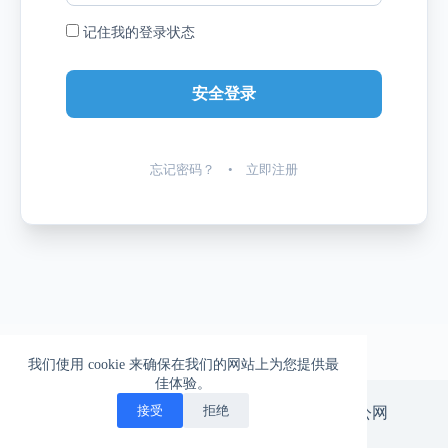
记住我的登录状态
忘记密码？
•
立即注册
我们使用 cookie 来确保在我们的网站上为您提供最
佳体验。
一柱擎天的爱情，一往无前的生活
接受
拒绝
版权所有 © 北漂神游。
京ICP备14029665号-3
|
京公网
安备11010502047575号