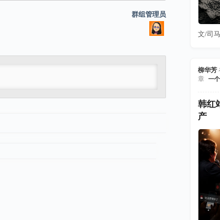
群
群组管理员
组
文/司马
领
柳华芳
导
章
一个
韩红
产