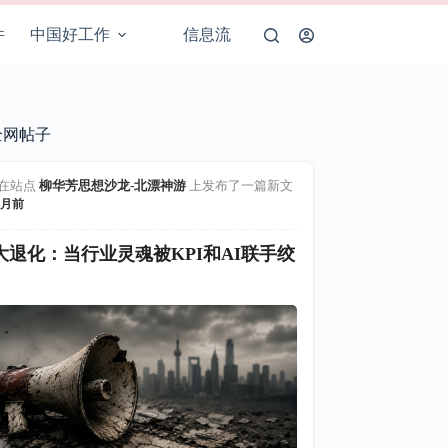
件
中国好工作
信息流
全网帖子
在站点
柳华芳思想沙龙-北漂神游
上发布了一篇新文
月前
大退化：当行业灵魂被KPI和AI联手绞