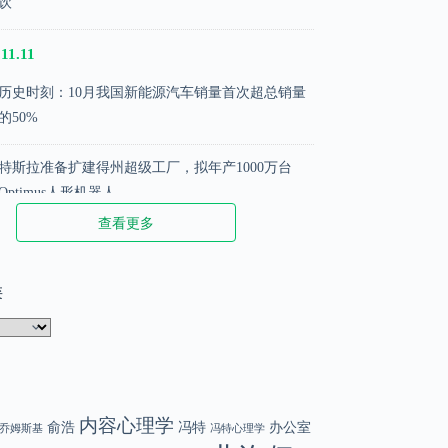
饮
11.11
历史时刻：10月我国新能源汽车销量首次超总销量
的50%
特斯拉准备扩建得州超级工厂，拟年产1000万台
Optimus人形机器人
查看更多
苹果推出新配件iPhone Pocket，售价1299元起
类
.02.02
那些被阉割的名言
DeepSeek 创始人梁文峰：散户在股市中越来越难赚
钱了
内容心理学
俞浩
冯特
办公室
乔姆斯基
冯特心理学