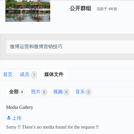
公开群组
活跃于
4年前
微博运营和微博营销技巧
首页
成员
媒体文件
1
全部
照片
视频
音乐
0
0
0
0
Media Gallery
上传
Sorry !! There's no media found for the request !!