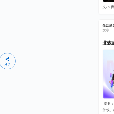
文/木青
生活黑
文章
北森
分享
摘要：
芳侠」