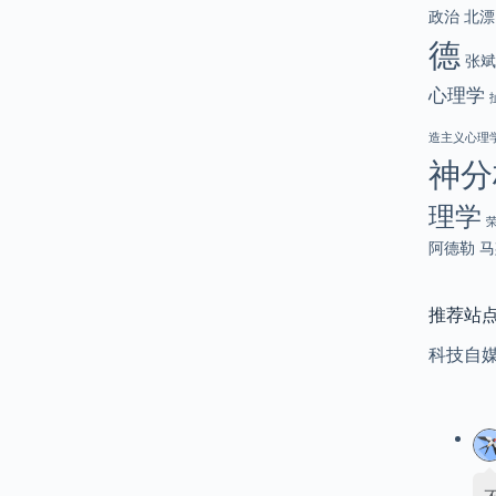
政治
北漂
德
张斌
心理学
造主义心理
神分
理学
阿德勒
马
推荐站
科技自