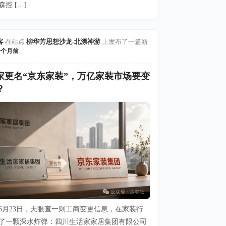
森控
[…]
客
在站点
柳华芳思想沙龙-北漂神游
上发布了一篇新
一个月前
家更名“京东家装”，万亿家装市场要变
？
6年6月23日，天眼查一则工商变更信息，在家装行
了一颗深水炸弹：四川生活家家居集团有限公司