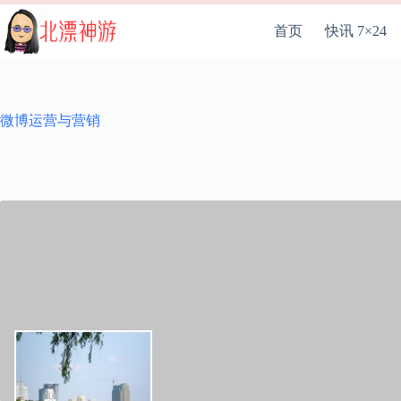
跳
至
首页
快讯 7×24
内
容
微博运营与营销