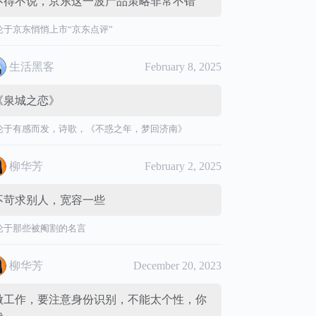
不得不说，京东这一波产品策略非常不错
论于
京东悄悄上市“京东点评”
生活黑客
February 8, 2025
《泉城之恋》
论于
有感而发，诗歌，《不惑之年，梦回济南》
柳华芳
February 2, 2025
不苛求别人，宽容一些
论于
那些被阉割的名言
柳华芳
December 20, 2023
做工作，要注意身份识别，不能太个性，你