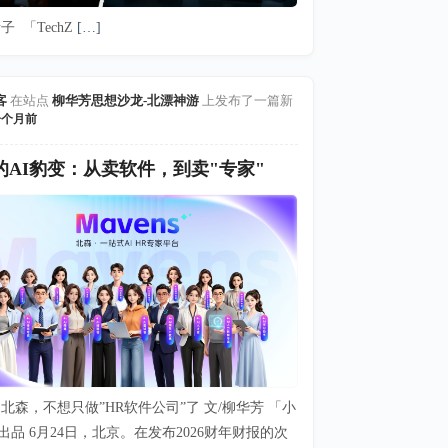
子 「TechZ
[…]
客
在站点
柳华芳思想沙龙-北漂神游
上发布了一篇新
一个月前
的AI豹变：从卖软件，到卖"专家"
北森，不想只做”HR软件公司”了 文/柳华芳 「小
出品 6月24日，北京。在发布2026财年财报的次