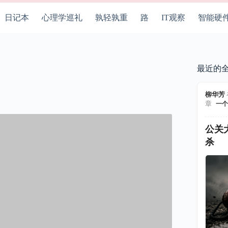
日记本
心理学巡礼
孰轻孰重
路
IT观察
智能硬
最近的
柳华芳
章
一个
公关
杀