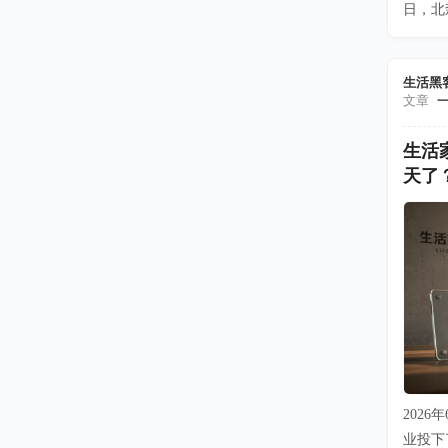
日，北
生活黑
文章
生活
天了
202
业投下