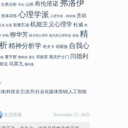
弗洛伊
布伦塔诺
古典分析
山师
学长
心理学派
意动
形体训练
心理学派，铁钦纳
机能主义心理学
杜威
新雅艺涵
扯淡
扯蛋
构
精
柳华芳
学
柯勒
格式塔心理学
格式塔心理学派
游戏
析
自我心
精神分析学
考夫卡
胡紫微
闫德利
董宇辉
邓丽君
重庆护士门
荣格
费希纳
通关
马英九
斯克
魏特曼
点
媒体
|
科技女王
|
吉开
|
社会化媒体营销
|
人工智能
生活黑客
November 15, 2025