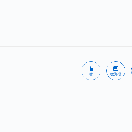
赞
微海报