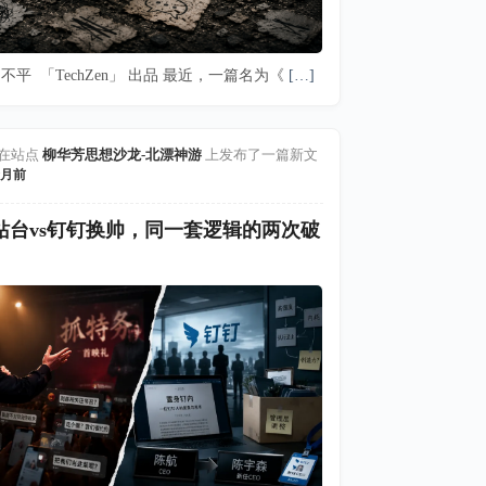
不平 「TechZen」 出品 最近，一篇名为《
[…]
在站点
柳华芳思想沙龙-北漂神游
上发布了一篇新文
月前
站台vs钉钉换帅，同一套逻辑的两次破