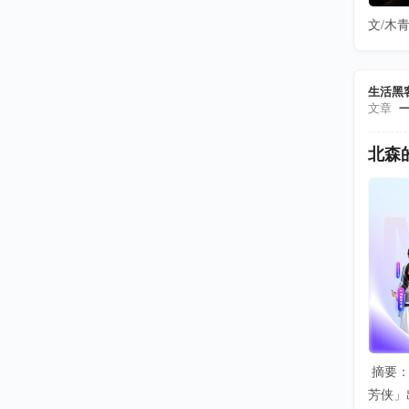
文/木青
生活黑
文章
北森
摘要：
芳侠」