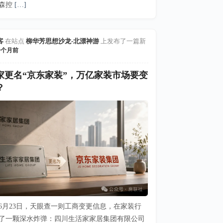
森控
[…]
客
在站点
柳华芳思想沙龙-北漂神游
上发布了一篇新
一个月前
家更名“京东家装”，万亿家装市场要变
？
6年6月23日，天眼查一则工商变更信息，在家装行
了一颗深水炸弹：四川生活家家居集团有限公司