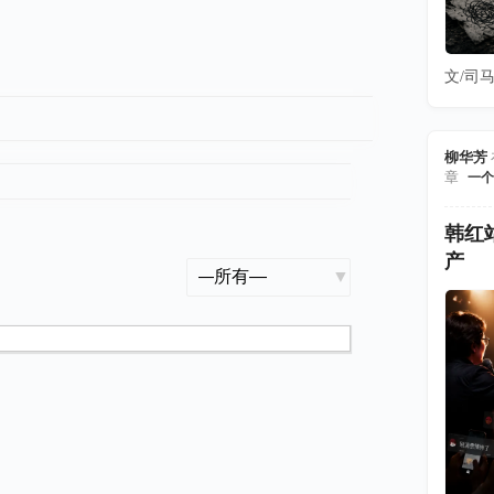
文/司马
柳华芳
章
一个
韩红
产
显
示：