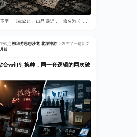
不平 「TechZen」 出品 最近，一篇名为《
[…]
在站点
柳华芳思想沙龙-北漂神游
上发布了一篇新文
月前
站台vs钉钉换帅，同一套逻辑的两次破