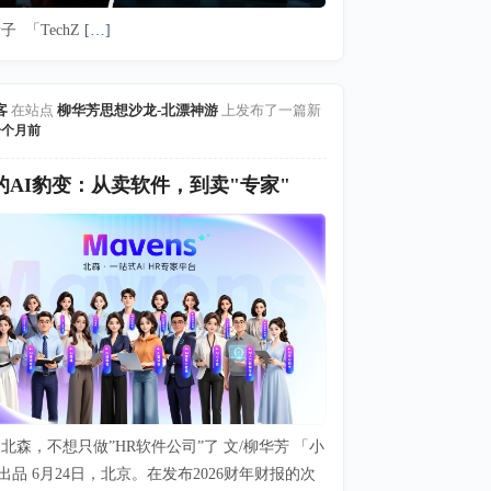
子 「TechZ
[…]
客
在站点
柳华芳思想沙龙-北漂神游
上发布了一篇新
一个月前
的AI豹变：从卖软件，到卖"专家"
北森，不想只做”HR软件公司”了 文/柳华芳 「小
出品 6月24日，北京。在发布2026财年财报的次