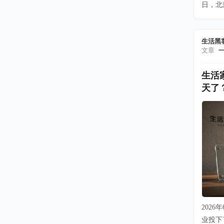
日，北
生活黑
文章
生活
天了
202
业投下