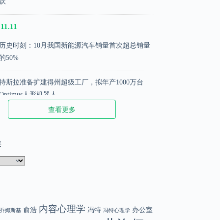
饮
11.11
历史时刻：10月我国新能源汽车销量首次超总销量
的50%
特斯拉准备扩建得州超级工厂，拟年产1000万台
Optimus人形机器人
查看更多
苹果推出新配件iPhone Pocket，售价1299元起
类
.02.02
那些被阉割的名言
DeepSeek 创始人梁文峰：散户在股市中越来越难赚
钱了
内容心理学
俞浩
冯特
办公室
乔姆斯基
冯特心理学