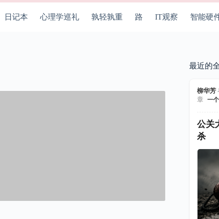
日记本
心理学巡礼
孰轻孰重
路
IT观察
智能硬
最近的
柳华芳
章
一个
公关
杀