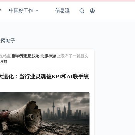
件
中国好工作
信息流
全网帖子
在站点
柳华芳思想沙龙-北漂神游
上发布了一篇新文
月前
大退化：当行业灵魂被KPI和AI联手绞