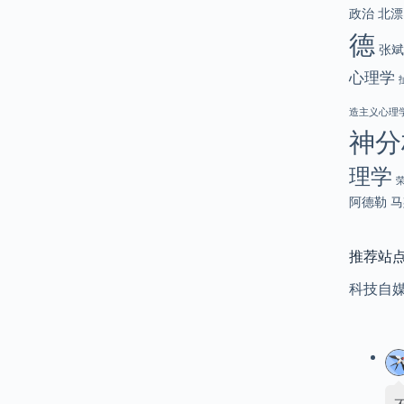
政治
北漂
德
张斌
心理学
造主义心理
神分
理学
阿德勒
马
推荐站
科技自