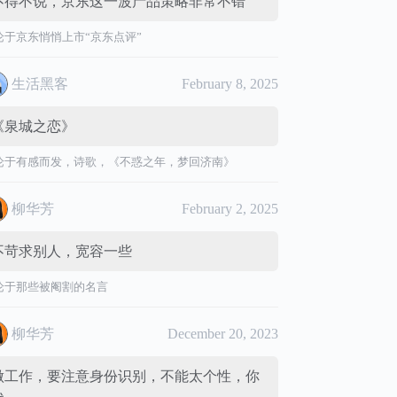
不得不说，京东这一波产品策略非常不错
论于
京东悄悄上市“京东点评”
生活黑客
February 8, 2025
《泉城之恋》
论于
有感而发，诗歌，《不惑之年，梦回济南》
柳华芳
February 2, 2025
不苛求别人，宽容一些
论于
那些被阉割的名言
柳华芳
December 20, 2023
做工作，要注意身份识别，不能太个性，你