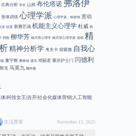
弗洛伊
布伦塔诺
古典分析
山师
学长
心理学派
意动
形体训练
心理学派，铁钦纳
机能主义心理学
杜威
新雅艺涵
扯淡
扯蛋
构
精
柳华芳
学
柯勒
格式塔心理学
格式塔心理学派
游戏
析
自我心
精神分析学
考夫卡
胡紫微
闫德利
董宇辉
邓丽君
重庆护士门
荣格
费希纳
通关
马英九
斯克
魏特曼
点
媒体
|
科技女王
|
吉开
|
社会化媒体营销
|
人工智能
生活黑客
November 15, 2025