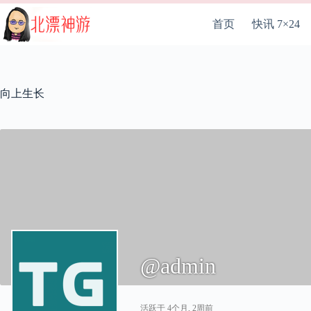
跳
至
首页
快讯 7×24
内
容
向上生长
@admin
活跃于 4个月, 2周前