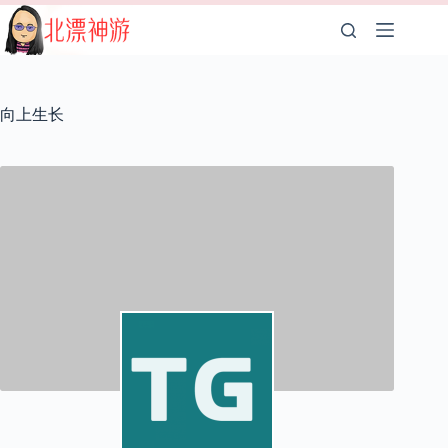
跳
至
内
容
向上生长