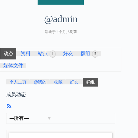
@admin
活跃于 4个月, 3周前
动态
资料
站点
好友
群组
1
5
媒体文件
个人主页
@我的
收藏
好友
群组
成员动态
RSS
订
阅
显
示：